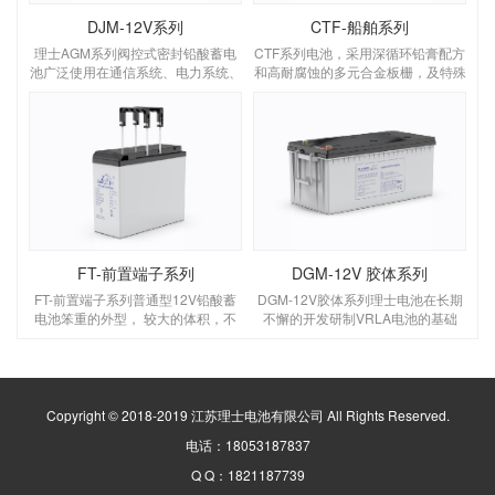
DJM-12V系列
CTF-船舶系列
理士AGM系列阀控式密封铅酸蓄电
CTF系列电池，采用深循环铅膏配方
池广泛使用在通信系统、电力系统、
和高耐腐蚀的多元合金板栅，及特殊
应急灯照明系统、自动化控制系统、
的排气结构和密封技术，具有深循环
消防和安全警报系统、太阳能、风能
使用寿命长，使用安全可靠，极低的
系统、计算机备用电源、便携式仪
自放电率，安装灵活、维护便捷等特
器、仪表、医疗系统设备、电动车、
点。超强的蓄电池恢复能力：由于理
电动工具等1. 长时间放电特性。2.
士12V、2V系列船舶用阀控密封铅酸
适用于备用和储能电源使用。3. 特殊
蓄电池采用了独特的设计，极板活性
的极板设计，循环使用寿命长。4. 特
物质中及电解液添加了独特的添加
殊的铅钙合金配方
剂，使电池深放电
FT-前置端子系列
DGM-12V 胶体系列
FT-前置端子系列普通型12V铅酸蓄
DGM-12V胶体系列理士电池在长期
电池笨重的外型， 较大的体积，不
不懈的开发研制VRLA电池的基础
能适应户内外一体化电源安装使用要
上，完全依靠自己的技术和实力已成
求。而前置端子电池，其狭长的外
功地开发出LEOCH GEL
形，便捷的安装维护，更宽的温度适
BATTERY，经过模拟加速试验显示
应性，更佳的电气性能，实现与一体
效果良好，理士胶体电池各项质量指
化电源的完美结合，广泛用于通信电
标均已达到国外先进水平，而且生产
Copyright © 2018-2019 江苏理士电池有限公司 All Rights Reserved.
源系统。前置端子电池定义蓄电池引
已成系列化1. 设计寿命15年。1. 长
电话：18053187837
出端子置于窄面前端，内部单体排列
时间放电特性。2. 适用于备用和储能
为2X3结构的狭长型
电源使用。3. 特殊的极板设计，循环
Q Q：1821187739