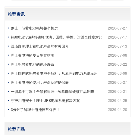
推荐资讯
别让一节蓄电池拖垮整个机房
2026-07-27
铅酸电池VS磷酸铁锂电池：原理、特性、运维全维度对比
2026-07-17
浅谈影响理士蓄电池寿命的有关因素
2026-07-13
理士蓄电池的夏日生存指南
2026-07-08
理士铅酸蓄电池的循环寿命
2026-06-22
理士阀控式铅酸蓄电池全解析：从原理到电力系统应用
2026-06-09
理士蓄电池的使用，寿命及维护保养
2026-05-27
一切源于可靠！全景解析理士智算能源硬核产品矩阵
2026-05-21
守护用电安全！理士UPS电源系统解决方案
2026-04-29
3分钟了解理士电池日常保养！
2026-04-20
推荐产品