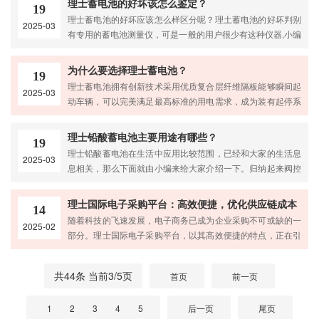
理士蓄电池的好坏该怎么鉴定？
19
短。蓄电池的准确使用、按期维护以及公道设置UPS电池治理
理士蓄电池的好坏应该怎么样区分呢？理土蓄电池的好坏判别
2025-03
系统中的
有专用的蓄电池测量仪，可是一般的用户很少有这种仪器,小编
整理了部分资料，为大家总结一下关于理士蓄电池的好坏应该
怎么样区分：1、从外观判别：查询外观有无变形凸出漏液、
为什么要选择理士蓄电池？
19
破裂炸开烧焦螺丝联接处有无氧化物渗出等。2、带载测量：
理士蓄电池拥有创新技术采用优质复合层纤维隔板能够瞬间起
2025-03
若外观无异常，UPS作业于电池办法
动车辆，可以完美满足最高标准的用电需求，成为装有起停系
统车辆的最佳选择。1、高端汽车原厂配套品牌理士电池—捷
豹路虎、领克、吉利等70多家知名整车厂的原装配套品牌，凭
理士铅酸蓄电池主要用途有哪些？
19
借优异的产品质量基本涵盖了市面上全部的汽车品牌和车型。
理士铅酸蓄电池在生活中应用比较范围，已经和大家的生活息
2025-03
理士电池以
息相关，那么下面就由小编来给大家介绍一下。归纳起来阀控
式密封铅酸蓄电池主要用于：汽车蓄电池，太阳能蓄电池，
ups后备电源，eps应急系统，电瓶音响，拉杆音响
理士国际电子采购平台：高效便捷，优化供应链成本
14
随着科技的飞速发展，电子商务已成为企业采购不可或缺的一
2025-02
部分。理士国际电子采购平台，以其高效便捷的特点，正在引
领企业采购的新潮流，为企业节省了大量的供应链成本。下
面，我们将从多个角度详细探讨理士国际电子采购平台如何助
共44条 当前3/5页
首页
前一页
力企业实现这一目标。一、理士国际电子采购平台的优势1. 高
效便捷的操作流程理士国际电子采购
1
2
3
4
5
后一页
尾页